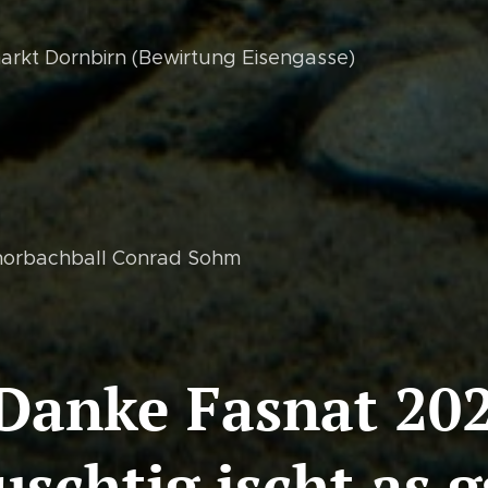
arkt Dornbirn (Bewirtung Eisengasse)
horbachball Conrad Sohm
ke Fasnat 
tig ischt as g