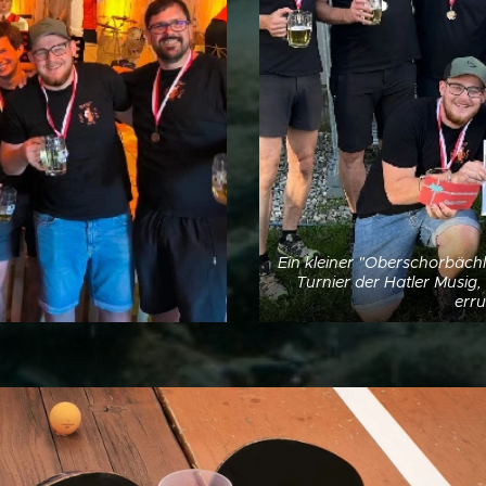
Ein kleiner "Oberschorbäch
Turnier der Hatler Musig, 
err