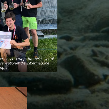
ler Lösch Trupp" hat beim Gaudi
sensationell die Silbermedaille
ungen 😊